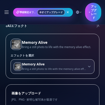
アッ
プグ
季節限定オファー: 年間プランが50%オフ
今すぐアップグレード
レー
ド
‹
AIエフェクト
JA
Memory Alive
Bring a still photo to life with the memory alive effect.
エフェクトを選択
Memory Alive
Bring a still photo to life with the memory alive effect.
画像をアップロード
JPG、PNG · 鮮明な被写体が最適です