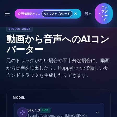
アッ
プグ
季節限定オファー: 年間プランが50%オフ
今すぐアップグレード
レー
ド
STUDIO MODE
動画から音声へのAIコン
バーター
元のトラックがない場合や不十分な場合に、動画
から音声を抽出したり、HappyHorseで新しいサ
ウンドトラックを生成したりできます。
MODEL
SFX 1.0
HOT
Sound effects generation (Mirelo SFX v1)