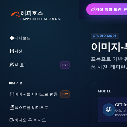
계절 특별 할인: 
해피호스
HAPPYHORSE AI 스튜디오
STUDIO MODE
대시보드
이미지-
자산
프롬프트 기반 편
AI 효과
HOT
품 사진, 레퍼런
비디오 랩
MODEL
이미지를 비디오로 변환
HOT
GPT-I
텍스트를 비디오로
Officia
modera
비디오-투-비디오