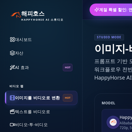
계절 특별 할인: 
해피호스
HAPPYHORSE AI 스튜디오
STUDIO MODE
대시보드
이미지-
자산
프롬프트 기반 모
AI 효과
HOT
워크플로우 전반
HappyHors
비디오 랩
이미지를 비디오로 변환
HOT
MODEL
텍스트를 비디오로
Happy
Alibaba imag
비디오-투-비디오
720p, 5