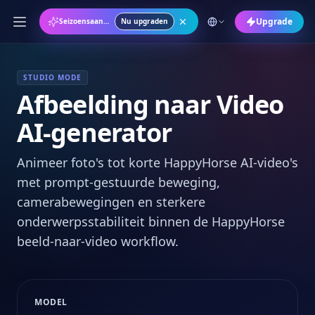
Upgrade
Seizoensaanbieding: Jaarplan met 50% KORTING
Nu upgraden
STUDIO MODE
Afbeelding naar Video
AI-generator
Animeer foto's tot korte HappyHorse AI-video's
met prompt-gestuurde beweging,
camerabewegingen en sterkere
onderwerpsstabiliteit binnen de HappyHorse
beeld-naar-video workflow.
MODEL