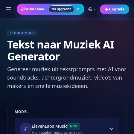
Upgrade
Seizoensaanbieding: Jaarplan met 50% KORTING
Nu upgraden
STUDIO MODE
Tekst naar Muziek AI
Generator
Genereer muziek uit tekstprompts met AI voor
soundtracks, achtergrondmuziek, video's van
makers en snelle muziekideeën.
MODEL
ElevenLabs Music
NEW
High-quality music generation