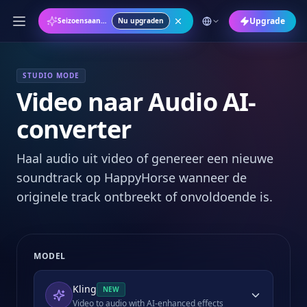
Upgrade
Seizoensaanbieding: Jaarplan met 50% KORTING
Nu upgraden
STUDIO MODE
Video naar Audio AI-
converter
Haal audio uit video of genereer een nieuwe
soundtrack op HappyHorse wanneer de
originele track ontbreekt of onvoldoende is.
MODEL
Kling
NEW
Video to audio with AI-enhanced effects