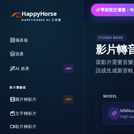
季節限定優惠：年
HappyHorse
HAPPYHORSE AI 工作室
STUDIO MODE
儀表板
影片轉音
資產
當影片需要音樂、
AI 效果
HOT
訊或生成新音軌
影片實驗室
MODEL
圖片轉影片
HOT
MMAu
文字轉影片
High-qua
影片轉影片