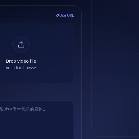
Use URL
Drop video file
or click to browse