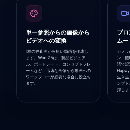
単一参照からの画像から
プロ
ビデオへの変換
ムー
1枚の静止画から短い動画を作成し
カメラ
ます。Wan 2.5は、製品ビジュア
ン、照
ル、ポートレート、コンセプトフレ
語で記
ームなど、迅速な画像から動画への
Happ
ワークフローが必要な場合に役立ち
生き生
ます。
ンプト
揮しま