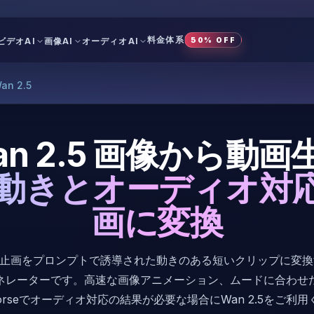
料金体系
ビデオAI
画像AI
オーディオAI
50% OFF
an 2.5
an 2.5 画像から動画
動きとオーディオ対
画に変換
は、静止画をプロンプトで誘導された動きのある短いクリップに変
ネレーターです。高速な画像アニメーション、ムードに合わせ
Horseでオーディオ対応の結果が必要な場合にWan 2.5をご利