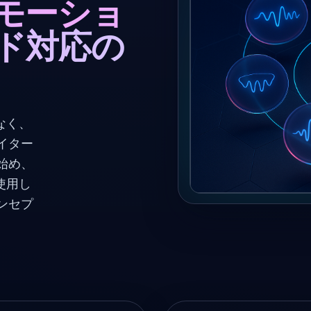
モーショ
ド対応の
なく、
イター
始め、
使用し
ンセプ
。