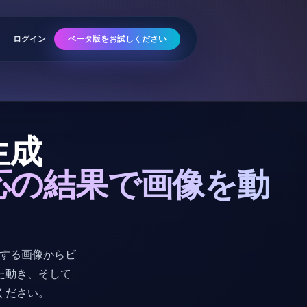
ログイン
ベータ版をお試しください
生成
応の結果で画像を動
換する画像からビ
た動き、そして
用ください。