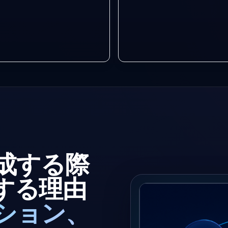
成する際
用する理由
ション、